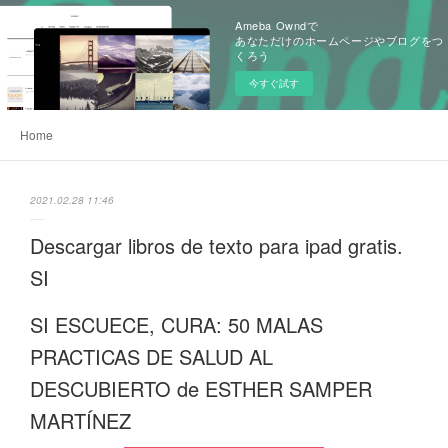
Ameba Owndで
あなただけのホームページやブログをつ
くろう
今すぐ試す
Home
2021.02.28 11:46
Descargar libros de texto para ipad gratis.
SI
SI ESCUECE, CURA: 50 MALAS
PRACTICAS DE SALUD AL
DESCUBIERTO de ESTHER SAMPER
MARTÍNEZ