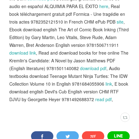
audio en español ALQUIMIA PARA EL ÉXITO
here
, Real
book téléchargement gratuit pdf Formica - Une tragédie en
trois actes 9782352121510 in French CHM ePub PDB
site
,
Ebook download english The Art of Comic Book Inking (Third
Edition) by Gary Martin, Leo Vitalis, Steve Rude, Adam
Warren, Bret Anderson English version 9781506711911
download link
, Read and download books for free online The
Kremlin's Candidate: A Novel by Jason Matthews PDF
(English literature) 9781501140082
download pdf
, Audio
textbooks download Teenage Mutant Ninja Turtles: The IDW
Collection Volume 10 in English 9781684055906
link
, E book
download english Devil's Cub English version CHM RTF
DJVU by Georgette Heyer 9781492688372
read pdf
,